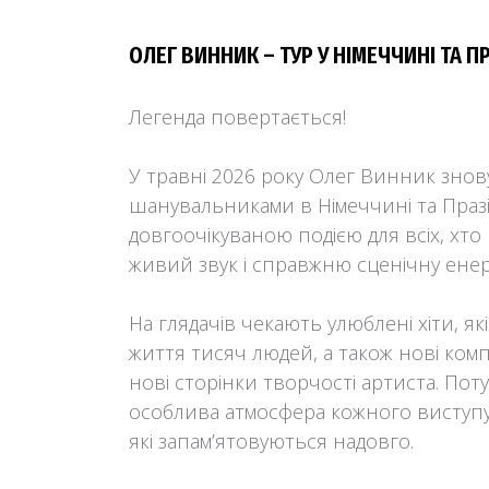
ОЛЕГ ВИННИК – ТУР У НІМЕЧЧИНІ ТА ПР
Легенда повертається!
У травні 2026 року Олег Винник знову
шанувальниками в Німеччині та Празі
довгоочікуваною подією для всіх, хто ц
живий звук і справжню сценічну енер
На глядачів чекають улюблені хіти, я
життя тисяч людей, а також нові ком
нові сторінки творчості артиста. Пот
особлива атмосфера кожного виступ
які запам’ятовуються надовго.