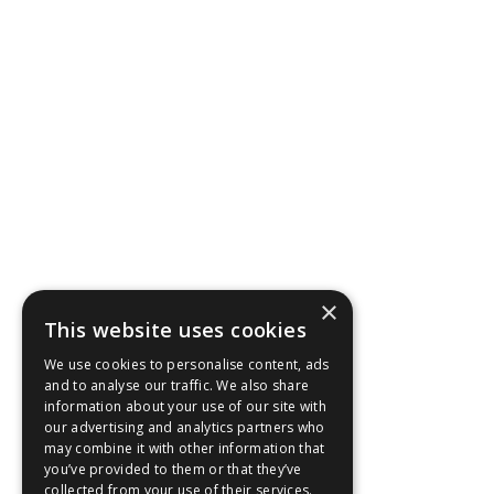
×
This website uses cookies
We use cookies to personalise content, ads
and to analyse our traffic. We also share
information about your use of our site with
our advertising and analytics partners who
may combine it with other information that
you’ve provided to them or that they’ve
collected from your use of their services.