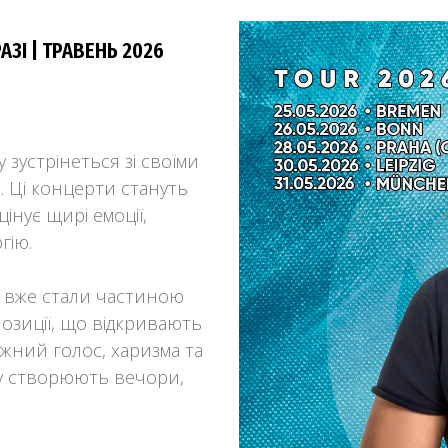
АЗІ | ТРАВЕНЬ 2026
 зустрінеться зі своїми
. Ці концерти стануть
інує щирі емоції,
гію.
кі вже стали частиною
позиції, що відкривають
ужний голос, харизма та
у створюють вечори,