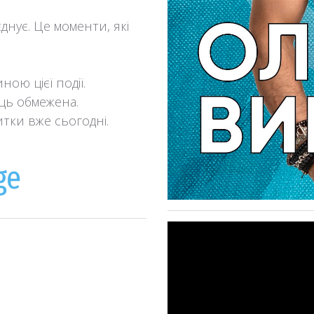
єднує. Це моменти, які
ою цієї події.
сць обмежена.
тки вже сьогодні.
ge